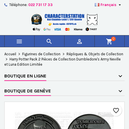

Téléphone:
022 731 17 33
Français
×
×
×
Ajouter à ma liste d'envies
Créer une liste d'envies
Connexion
add_circle_outline
Créer une nouvelle liste
Vous devez être connecté pour ajouter des produits à
Nom de la liste d'envies
votre liste d'envies.
0



shopping_cart
Annuler
Connexion
Accueil
Figurines de Collection
Répliques & Objets de Collection
Annuler
Créer une liste d'envies
Harry Potter Pack 2 Pièces de Collection Dumbledore's Army Neville
et Luna Edition Limitée
BOUTIQUE EN LIGNE
BOUTIQUE DE GENÈVE
favorite_border