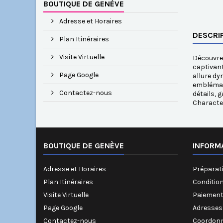
BOUTIQUE DE GENÈVE
Adresse et Horaires
DESCRI
Plan Itinéraires
Visite Virtuelle
Découvrez
captivant
Page Google
allure dy
emblémati
Contactez-nous
détails, 
Characte
BOUTIQUE DE GENÈVE
INFORM
Adresse et Horaires
Préparati
Plan Itinéraires
Conditio
Visite Virtuelle
Paiement
Page Google
Adresses
Contactez-nous
Coordonn