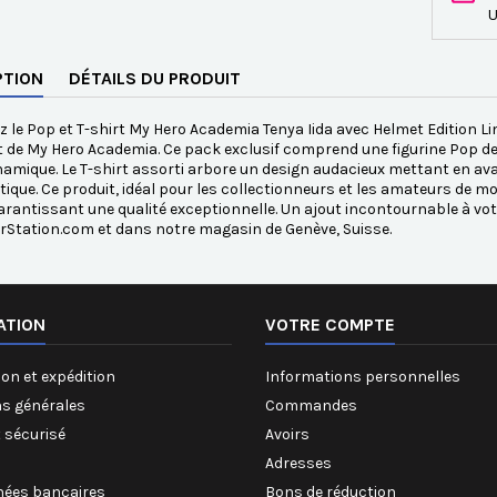
U
PTION
DÉTAILS DU PRODUIT
 le Pop et T-shirt My Hero Academia Tenya Iida avec Helmet Edition Lim
 de My Hero Academia. Ce pack exclusif comprend une figurine Pop de 
namique. Le T-shirt assorti arbore un design audacieux mettant en avan
que. Ce produit, idéal pour les collectionneurs et les amateurs de mo
garantissant une qualité exceptionnelle. Un ajout incontournable à vot
rStation.com et dans notre magasin de Genève, Suisse.
ATION
VOTRE COMPTE
on et expédition
Informations personnelles
ns générales
Commandes
 sécurisé
Avoirs
Adresses
ées bancaires
Bons de réduction