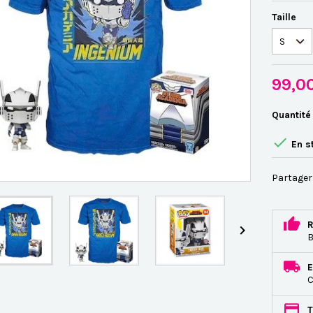
Taille
99,0
Quantité

En s
Partager
R

B
E
C
T