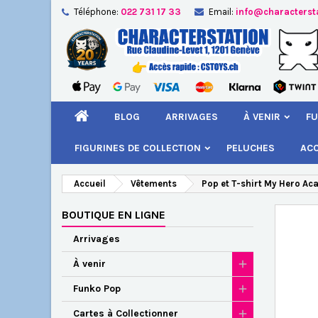
Téléphone:
022 731 17 33
Email:
info@characterst
A
Cr
C
add_circle_outline
Vou
Nom
BLOG
ARRIVAGES
À VENIR
FU
FIGURINES DE COLLECTION
PELUCHES
AC
Accueil
Vêtements
Pop et T-shirt My Hero Ac
BOUTIQUE EN LIGNE
Arrivages
À venir
Funko Pop
Cartes à Collectionner