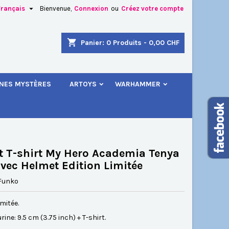

Français
Bienvenue,
Connexion
ou
Créez votre compte
×
×
×
shopping_cart
Panier:
0
Produits - 0,00 CHF
.
INES MYSTÈRES
ARTOYS
WARHAMMER
n
s
t T-shirt My Hero Academia Tenya
avec Helmet Edition Limitée
Funko
imitée.
urine: 9.5 cm (3.75 inch) + T-shirt.