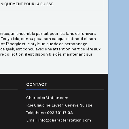
NIQUEMENT POUR LA SUISSE.
itée, un ensemble parfait pour les fans de l'univers
Tenya Iida, connu pour son casque distinctif et son
t l'énergie et le style unique de ce personnage
de geek, est conçu avec une attention particulière aux
re collection, il est disponible dès maintenant sur
CONTACT
CharacterStation.com
Rue Claudine-Levet 1, Geneve, Suisse
Téléphone:
022 731 17 33
Email:
info@characterstation.com