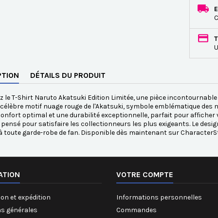
E
C
T
U
PTION
DÉTAILS DU PRODUIT
 le T-Shirt Naruto Akatsuki Edition Limitée, une pièce incontournable p
 célèbre motif nuage rouge de l'Akatsuki, symbole emblématique des ni
confort optimal et une durabilité exceptionnelle, parfait pour afficher
t pensé pour satisfaire les collectionneurs les plus exigeants. Le desig
à toute garde-robe de fan. Disponible dès maintenant sur CharacterSt
ATION
VOTRE COMPTE
on et expédition
Informations personnelles
ns générales
Commandes