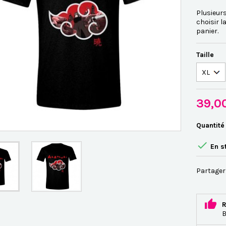
Plusieurs
choisir l
panier.
Taille
39,0
Quantité

En s
Partager
R
B