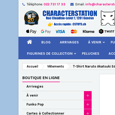
Téléphone:
022 731 17 33
Email:
info@characterst
A
Cr
C
add_circle_outline
Vou
Nom
BLOG
ARRIVAGES
À VENIR
FU
FIGURINES DE COLLECTION
PELUCHES
AC
Accueil
Vêtements
T-Shirt Naruto Akatsuki Ed
BOUTIQUE EN LIGNE
Arrivages
À venir
Funko Pop
Cartes à Collectionner