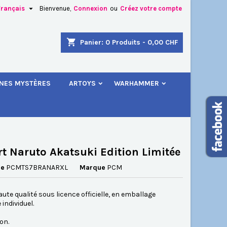

Français
Bienvenue,
Connexion
ou
Créez votre compte
×
×
×
shopping_cart
Panier:
0
Produits - 0,00 CHF
.
INES MYSTÈRES
ARTOYS
WARHAMMER
n
s
rt Naruto Akatsuki Edition Limitée
ce
PCMTS7BRANARXL
Marque
PCM
aute qualité sous licence officielle, en emballage
 individuel.
on.