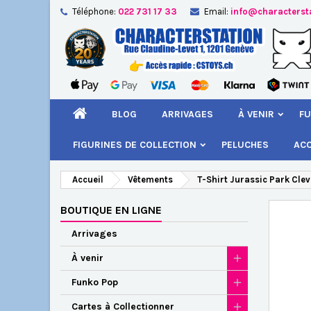
Téléphone:
022 731 17 33
Email:
info@characterst
A
Cr
C
add_circle_outline
Vou
Nom
BLOG
ARRIVAGES
À VENIR
FU
FIGURINES DE COLLECTION
PELUCHES
AC
Accueil
Vêtements
T-Shirt Jurassic Park Clev
BOUTIQUE EN LIGNE
Arrivages
À venir
Funko Pop
Cartes à Collectionner