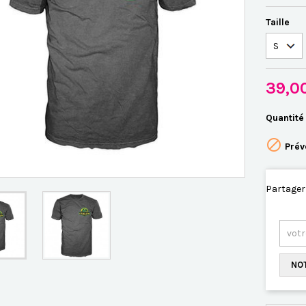
Taille
39,0
Quantité

Prév
Partager
NOT