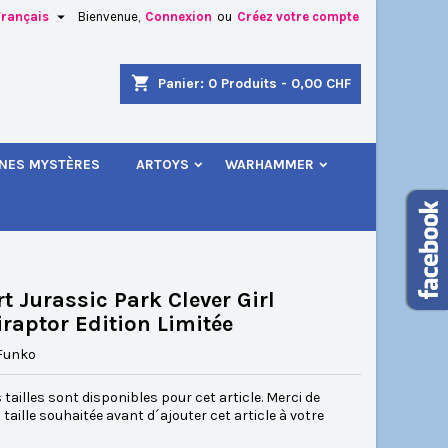

Français
Bienvenue,
Connexion
ou
Créez votre compte
×
×
×
shopping_cart
Panier:
0
Produits - 0,00 CHF
.
INES MYSTÈRES
ARTOYS
WARHAMMER
n
s
rt Jurassic Park Clever Girl
iraptor Edition Limitée
Funko
 tailles sont disponibles pour cet article. Merci de
a taille souhaitée avant d´ajouter cet article à votre