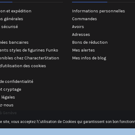
on et expédition
Informations personnelles
ns générales
Commandes
 sécurisé
Avoirs
Adresses
ées bancaires
Bons de réduction
rents styles de figurines Funko
Mes alertes
onibles chez CharacterStation
Mes infos de blog
 d'utilisation des cookies
 de confidentialité
et cryptage
 légales
z-nous
à Genève
ce site, vous acceptez l\'utilisation de Cookies qui garantissent son bon fonctio