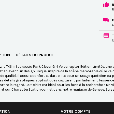
R
B
E
C
T
U
PTION
DÉTAILS DU PRODUIT
 le T-Shirt Jurassic Park Clever Girl Velociraptor Edition Limitée, une
et en avant un design unique, inspiré de la scène mémorable où le Vel
de qualité, il assure confort et durabilité pour un usage quotidien o
Les détails graphiques sophistiqués capturent parfaitement l'essence
 attire le regard. Ce t-shirt est idéal pour les fans à la recherche d'un
nt sur CharacterStation.com et dans notre magasin de Genève, Suiss
ATION
VOTRE COMPTE