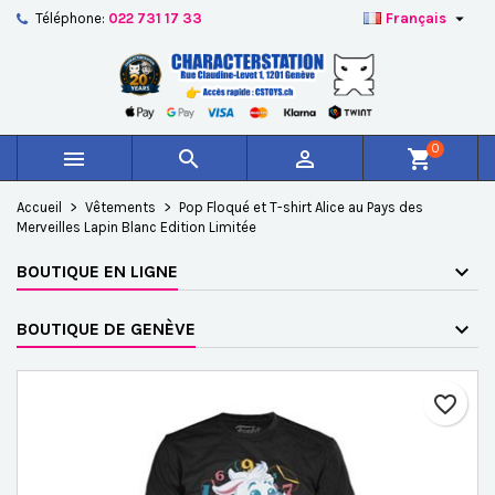

Téléphone:
022 731 17 33
Français
×
×
×
Ajouter à ma liste d'envies
Créer une liste d'envies
Connexion
add_circle_outline
Créer une nouvelle liste
Vous devez être connecté pour ajouter des produits à
Nom de la liste d'envies
votre liste d'envies.
0



shopping_cart
Annuler
Connexion
Accueil
Vêtements
Pop Floqué et T-shirt Alice au Pays des
Annuler
Créer une liste d'envies
Merveilles Lapin Blanc Edition Limitée
BOUTIQUE EN LIGNE
BOUTIQUE DE GENÈVE
favorite_border