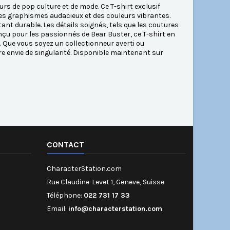
rs de pop culture et de mode. Ce T-shirt exclusif
des graphismes audacieux et des couleurs vibrantes.
tant durable. Les détails soignés, tels que les coutures
nçu pour les passionnés de Bear Buster, ce T-shirt en
t. Que vous soyez un collectionneur averti ou
tre envie de singularité. Disponible maintenant sur
CONTACT
CharacterStation.com
Rue Claudine-Levet 1, Geneve, Suisse
Téléphone:
022 731 17 33
Email:
info@characterstation.com