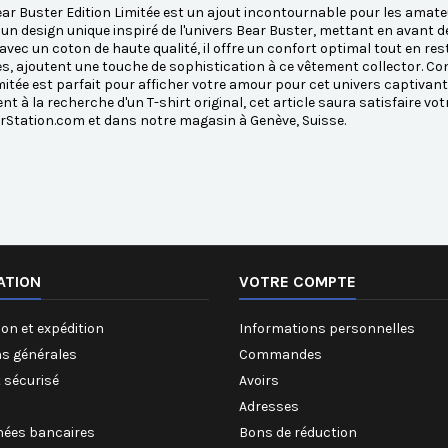
ear Buster Edition Limitée est un ajout incontournable pour les amateu
un design unique inspiré de l'univers Bear Buster, mettant en avant 
avec un coton de haute qualité, il offre un confort optimal tout en res
s, ajoutent une touche de sophistication à ce vêtement collector. Co
imitée est parfait pour afficher votre amour pour cet univers captivan
t à la recherche d'un T-shirt original, cet article saura satisfaire vo
rStation.com et dans notre magasin à Genève, Suisse.
ATION
VOTRE COMPTE
on et expédition
Informations personnelles
ns générales
Commandes
 sécurisé
Avoirs
Adresses
ées bancaires
Bons de réduction