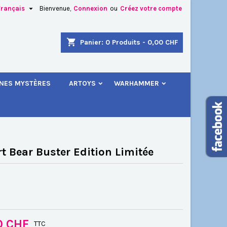

Français
Bienvenue,
Connexion
ou
Créez votre compte
×
×
×
shopping_cart
Panier:
0
Produits - 0,00 CHF
.
INES MYSTÈRES
ARTOYS
WARHAMMER
n
s
rt Bear Buster Edition Limitée
0 CHF
TTC