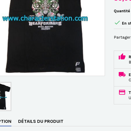
Quantité

En s
Partager
R
B
E
C
T
U
PTION
DÉTAILS DU PRODUIT