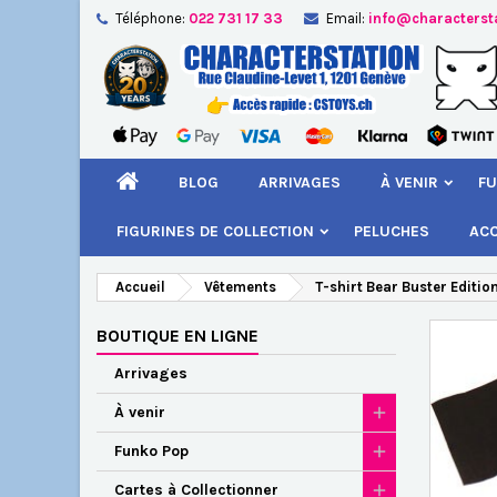
Téléphone:
022 731 17 33
Email:
info@characterst
A
Cr
C
add_circle_outline
Vou
Nom
BLOG
ARRIVAGES
À VENIR
FU
FIGURINES DE COLLECTION
PELUCHES
AC
Accueil
Vêtements
T-shirt Bear Buster Editio
BOUTIQUE EN LIGNE
Arrivages
À venir
Funko Pop
Cartes à Collectionner