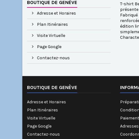
BOUTIQUE DE GENÈVE
T-shirt B
présente 
Adresse et Horaires
Fabriqué 
renforcée
Plan Itinéraires
édition l
simplemen
Visite Virtuelle
Characte
Page Google
Contactez-nous
BOUTIQUE DE GENÈVE
INFORM
Adresse et Horaires
Préparati
Plan Itinéraires
Conditio
Visite Virtuelle
Paiement
Page Google
Adresses
Contactez-nous
Coordonn