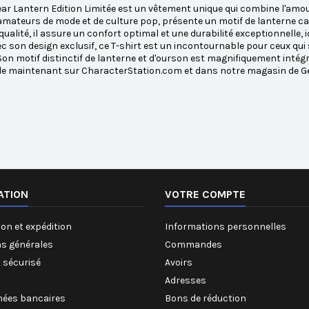
ear Lantern Edition Limitée est un vêtement unique qui combine l'amour
amateurs de mode et de culture pop, présente un motif de lanterne cap
qualité, il assure un confort optimal et une durabilité exceptionnelle,
c son design exclusif, ce T-shirt est un incontournable pour ceux qui 
 Son motif distinctif de lanterne et d'ourson est magnifiquement intégr
le maintenant sur CharacterStation.com et dans notre magasin de Ge
ATION
VOTRE COMPTE
on et expédition
Informations personnelles
ns générales
Commandes
 sécurisé
Avoirs
Adresses
ées bancaires
Bons de réduction