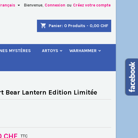

Français
Bienvenue,
Connexion
ou
Créez votre compte
×
×
×
shopping_cart
Panier:
0
Produits - 0,00 CHF
.
INES MYSTÈRES
ARTOYS
WARHAMMER
n
s
rt Bear Lantern Edition Limitée
0 CHF
TTC