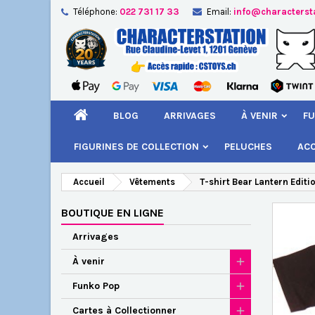
Téléphone:
022 731 17 33
Email:
info@characterst
A
Cr
C
add_circle_outline
Vou
Nom
BLOG
ARRIVAGES
À VENIR
FU
FIGURINES DE COLLECTION
PELUCHES
AC
Accueil
Vêtements
T-shirt Bear Lantern Editi
BOUTIQUE EN LIGNE
Arrivages
À venir
Funko Pop
Cartes à Collectionner