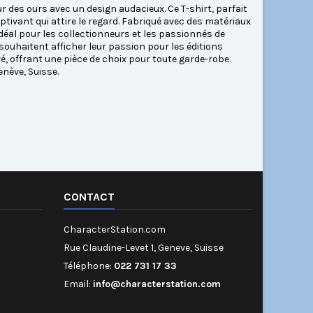
 des ours avec un design audacieux. Ce T-shirt, parfait
tivant qui attire le regard. Fabriqué avec des matériaux
 idéal pour les collectionneurs et les passionnés de
souhaitent afficher leur passion pour les éditions
é, offrant une pièce de choix pour toute garde-robe.
nève, Suisse.
CONTACT
CharacterStation.com
Rue Claudine-Levet 1, Geneve, Suisse
Téléphone:
022 731 17 33
Email:
info@characterstation.com