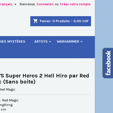

Français
Bienvenue,
Connexion
ou
Créez votre compte
×
×
×
shopping_cart
Panier:
0
Produits - 0,00 CHF
.
INES MYSTÈRES
ARTOYS
WARHAMMER
n
s
S Super Heros 2 Hell Hiro par Red
 (Sans boite)
Red Magic
 : Red Magic
ongKong
.5 cm