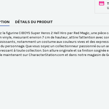
T
U
PTION
DÉTAILS DU PRODUIT
 la figurine CIBOYS Super Heros 2 Hell Hiro par Red Magic, une pièce 
en vinyle, mesurant environ 7 cm de hauteur, attire l'attention avec so
aisissants, notamment un costume aux couleurs vives et des expressi
 du personnage. Que vous soyez un collectionneur passionné ou un am
éressant à toute collection. Son allure originale et sa finition soignée
le maintenant sur CharacterStation.com et dans notre magasin de Ge