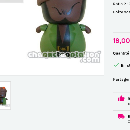
Ratio 2 : 
Boîte sce
19,0
Quantité

En s
Partager
R
B
E
C