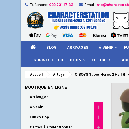
Téléphone:
022 731 17 33
Email:
info@characterst
A
Cr
C
add_circle_outline
Vou
Nom
BLOG
ARRIVAGES
À VENIR
FU
FIGURINES DE COLLECTION
PELUCHES
AC
Accueil
Artoys
CIBOYS Super Heros 2 Hell Hir
BOUTIQUE EN LIGNE
Arrivages
À venir
Funko Pop
Cartes à Collectionner