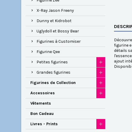
Figurine Zee
X-Ray Jason Freeny
Dunny et Kidrobot
DESCRI
Uglydoll et Bossy Bear
Découvrez
Figurines à Customiser
figurine 
détails s
Figurine Qee
l'essence
ajout int
Petites figurines
Disponib
Grandes figurines
Figurines de Collection
Accessoires
Vêtements
Bon Cadeau
Livres - Prints