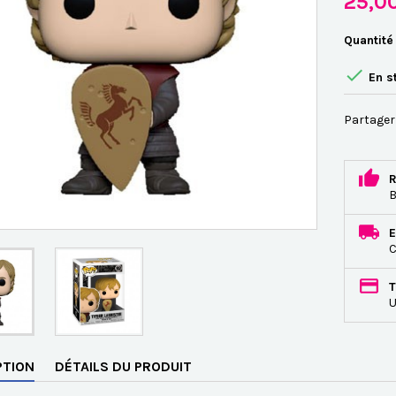
25,0
Quantité

En s
Partager
R
B
E
C
T
U
PTION
DÉTAILS DU PRODUIT