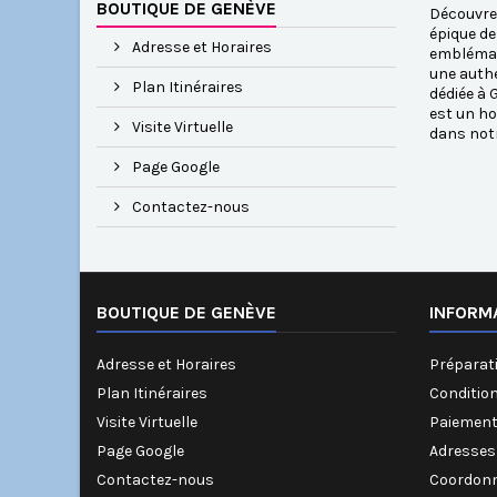
BOUTIQUE DE GENÈVE
Découvrez
épique de
Adresse et Horaires
emblémati
une authe
Plan Itinéraires
dédiée à 
est un ho
Visite Virtuelle
dans notr
Page Google
Contactez-nous
BOUTIQUE DE GENÈVE
INFORM
Adresse et Horaires
Préparati
Plan Itinéraires
Conditio
Visite Virtuelle
Paiement
Page Google
Adresses
Contactez-nous
Coordonn