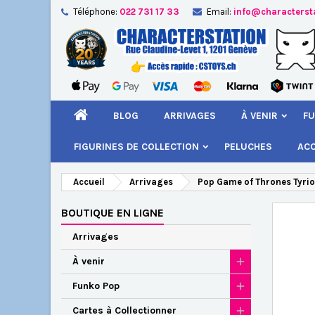
Téléphone:
022 731 17 33
Email:
info@characterst
A
Cr
C
add_circle_outline
Vou
Nom
BLOG
ARRIVAGES
À VENIR
FU
FIGURINES DE COLLECTION
PELUCHES
AC
Accueil
Arrivages
Pop Game of Thrones Tyrio
BOUTIQUE EN LIGNE
Arrivages
À venir
Funko Pop
Cartes à Collectionner