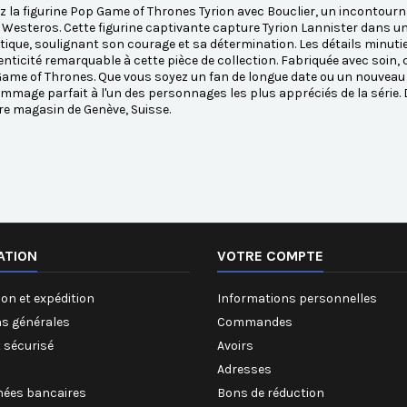
 la figurine Pop Game of Thrones Tyrion avec Bouclier, un incontourn
 Westeros. Cette figurine captivante capture Tyrion Lannister dans 
que, soulignant son courage et sa détermination. Les détails minutie
nticité remarquable à cette pièce de collection. Fabriquée avec soin, c
Game of Thrones. Que vous soyez un fan de longue date ou un nouveau v
mmage parfait à l'un des personnages les plus appréciés de la série
e magasin de Genève, Suisse.
ATION
VOTRE COMPTE
on et expédition
Informations personnelles
ns générales
Commandes
 sécurisé
Avoirs
Adresses
ées bancaires
Bons de réduction