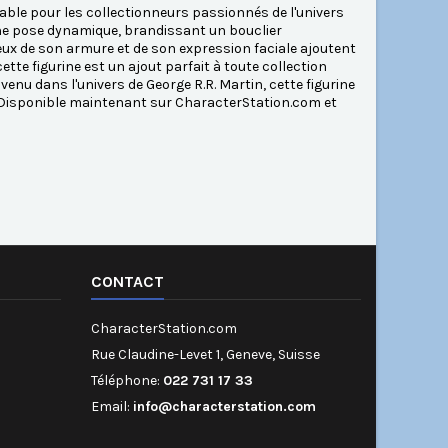
able pour les collectionneurs passionnés de l'univers
une pose dynamique, brandissant un bouclier
ux de son armure et de son expression faciale ajoutent
ette figurine est un ajout parfait à toute collection
enu dans l'univers de George R.R. Martin, cette figurine
. Disponible maintenant sur CharacterStation.com et
CONTACT
CharacterStation.com
Rue Claudine-Levet 1, Geneve, Suisse
Téléphone:
022 731 17 33
Email:
info@characterstation.com