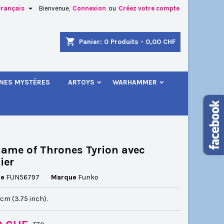

Français
Bienvenue,
Connexion
ou
Créez votre compte
×
×
×
shopping_cart
Panier:
0
Produits - 0,00 CHF
.
INES MYSTÈRES
ARTOYS
WARHAMMER
n
s
ame of Thrones Tyrion avec
ier
ce
FUN56797
Marque
Funko
5 cm (3.75 inch).