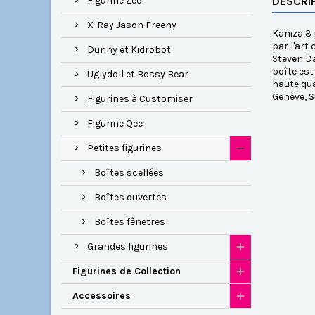
Figurine Zee
DESCRI
X-Ray Jason Freeny
Kaniza 3 
par l'art
Dunny et Kidrobot
Steven Da
boîte est
Uglydoll et Bossy Bear
haute qua
Genève, S
Figurines à Customiser
Figurine Qee
Petites figurines
Boîtes scellées
Boîtes ouvertes
Boîtes fênetres
Grandes figurines
Figurines de Collection
Accessoires