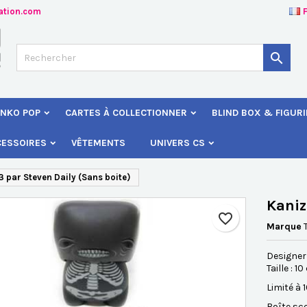
ation.com
jouter à ma liste d'envies
éer une liste d'envies
onnexion

Créer une nouvelle liste
s devez être connecté pour ajouter des produits à votre liste d'envies
 de la liste d'envies
NKO POP
CARTES À COLLECTIONNER
BLIND BOX & FIGUR
Annuler
Connexio
CESSOIRES
VÊTEMENTS
UNIVERS CS
Annuler
Créer une liste d'envie
3 par Steven Daily (Sans boite)
Kaniz
favorite_border
Marque
Designer 
Taille : 1
Limité à 
Boîte sce