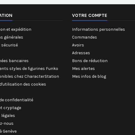
ATION
VOTRE COMPTE
on et expédition
Informations personnelles
ns générales
Commandes
 sécurisé
Avoirs
Adresses
ées bancaires
Bons de réduction
rents styles de figurines Funko
Mes alertes
onibles chez CharacterStation
Mes infos de blog
 d'utilisation des cookies
 de confidentialité
et cryptage
 légales
z-nous
à Genève