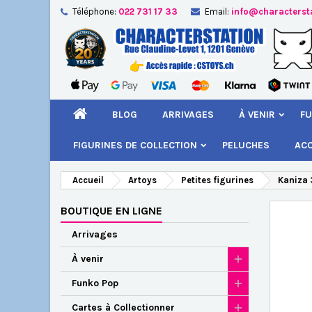
Téléphone:
022 731 17 33
Email:
info@characterst
A
Cr
C
add_circle_outline
Vou
Nom
BLOG
ARRIVAGES
À VENIR
FU
FIGURINES DE COLLECTION
PELUCHES
AC
Accueil
Artoys
Petites figurines
Kaniza 
BOUTIQUE EN LIGNE
Arrivages
À venir
Funko Pop
Cartes à Collectionner