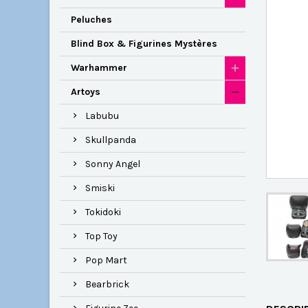
Peluches
Blind Box & Figurines Mystères
Warhammer
Artoys
Labubu
Skullpanda
Sonny Angel
Smiski
Tokidoki
Top Toy
Pop Mart
Bearbrick