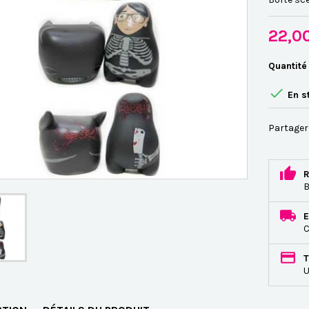
22,0
Quantité

En s
Partager
R
B
E
C
T
U