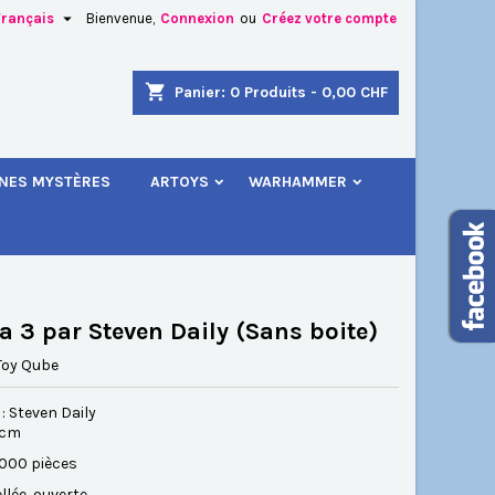

Français
Bienvenue,
Connexion
ou
Créez votre compte
×
×
×
shopping_cart
Panier:
0
Produits - 0,00 CHF
.
INES MYSTÈRES
ARTOYS
WARHAMMER
n
s
a 3 par Steven Daily (Sans boite)
Toy Qube
: Steven Daily
0 cm
1000 pièces
llée, ouverte.